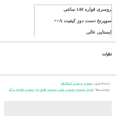
روسری قواره 140 سانتی
سوپرنخ دست دوز کیفیت A++
ایستایی عالی
ثبت سفارش در ایتا
نظرات
ثبت سفارش در روبیکا
ارسال سریع به سراسر ایران
ضمانت مرجوعی کالا تا 7 روز
دسته‌بندی
:
روسری و مینی اسکارف
کارشناسان مارتاشاپ با کمال میل پاسخگوی
برچسب‌ها :
خرید روسری
،
روسری نخی
،
روسری طرح دار
،
روسری قواره بزرگ
سوالات شما میباشند
:
میتوانید با شماره 09057041182 و
05138721093 تماس بگیرید.