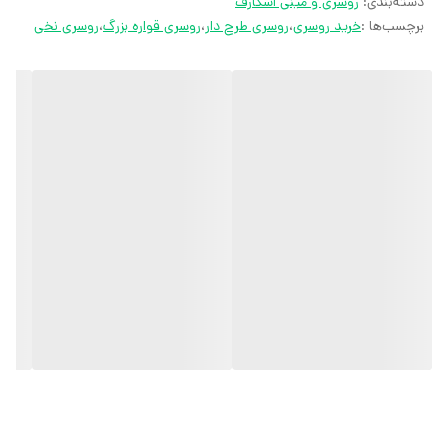
دسته‌بندی
:
روسری و مینی اسکارف
کارشناسان مارتاشاپ با کمال میل پاسخگوی
برچسب‌ها :
خرید روسری
،
روسری طرح دار
،
روسری قواره بزرگ
،
روسری نخی
سوالات شما میباشند
:
میتوانید با شماره 09057041182 و
05138721093 تماس بگیرید.
پیام در
ایتا
پیام در
روبیکا
آیدی تلگرام JA_SCARF
اینستاگرام
martha_shop_fashion
ایمیل
marthshopp@gmail.com
تمام محصولات مارتاشاپ شامل شال و
روسری، کفش زنانه، ست تیشرت و شلوار
زنانه و دخترانه، مانتو مجلسی و مانتو اسپرت،
تیشرت زنانه، تیشرت دخترانه، تونیک و