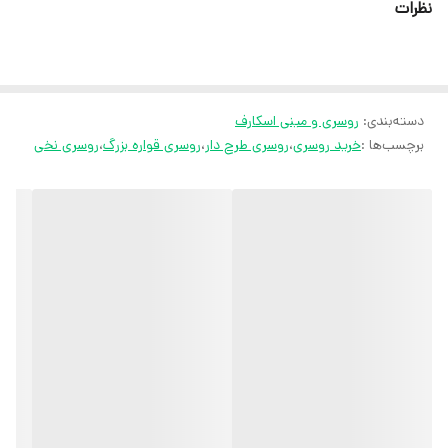
نظرات
ثبت سفارش در روبیکا
ارسال سریع به سراسر ایران
ضمانت مرجوعی کالا تا 7 روز
دسته‌بندی
:
روسری و مینی اسکارف
کارشناسان مارتاشاپ با کمال میل پاسخگوی
برچسب‌ها :
خرید روسری
،
روسری طرح دار
،
روسری قواره بزرگ
،
روسری نخی
سوالات شما میباشند
:
میتوانید با شماره 09057041182 و
05138721093 تماس بگیرید.
پیام در
ایتا
پیام در
روبیکا
آیدی تلگرام JA_SCARF
اینستاگرام
martha_shop_fashion
ایمیل
marthshopp@gmail.com