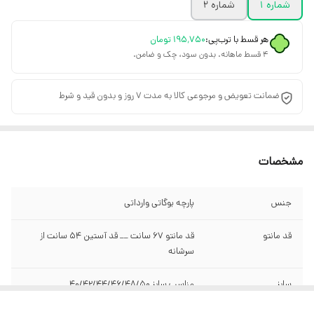
شماره 1
شماره 2
هر قسط با ترب‌پی:
۱۹۵٬۷۵۰
تومان
۴ قسط ماهانه. بدون سود، چک و ضامن.
ضمانت تعویض و مرجوعی کالا به مدت 7 روز و بدون قید و شرط
مشخصات
جنس
پارچه بوگاتی وارداتی
قد مانتو
قد مانتو 67 سانت __ قد آستین 54 سانت از
سرشانه
سایز
​​​​​​​مناسب سایز 40/42/44/46/48/50