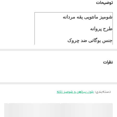
توضیحات
شومیز مانتویی یقه مردانه
طرح پروانه
جنس بوگاتی ضد چروک
قد مانتو 67 سانت
نظرات
قد آستین از سرشانه 54 سانت
دور سینه 120
مناسب سایز 40/42/44/46/48/50
دسته‌بندی
:
بلوز، پیراهن و شومیز زنانه
ثبت سفارش در ایتا