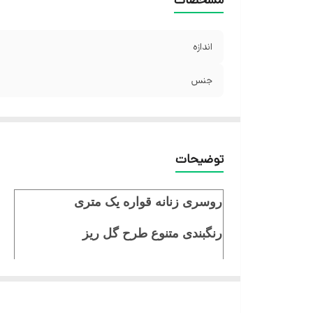
اندازه
جنس
توضیحات
روسری زنانه قواره یک متری
رنگبندی متنوع طرح گل ریز
نخی دوردوخت
ایستایی عالی روی سر