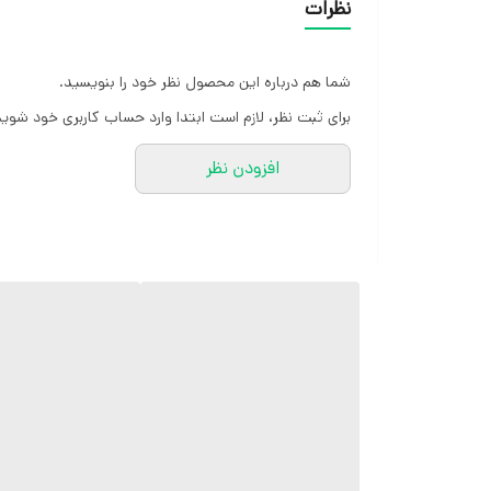
نظرات
شما هم درباره این محصول نظر خود را بنویسید.
برای ثبت نظر، لازم است ابتدا وارد حساب کاربری خود شوید
افزودن نظر
کارشناسان مارتاشاپ با کمال میل پاسخگوی
سوالات شما میباشند
:
میتوانید با شماره 09057041182 و
05138721093 تماس بگیرید.
پیام در
ایتا
پیام در
روبیکا
آیدی تلگرام JA_SCARF
اینستاگرام
martha_shop_fashion