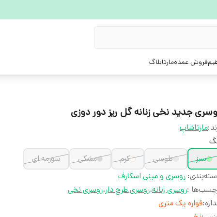
یم
فروش عمده
مارتابلاگ
وسری جدید نخی زنانه گل ریز دور دوزی
ند:
مارتاشاپ
نگ
سبز
طوسی
کرم
مشکی
سورمه ای
ته‌بندی
:
روسری و مینی اسکارف
چسب‌ها :
روسری زنانه
،
روسری طرح دار
،
روسری نخی
دازه
:
قواره یک متری
نس
:
نخی