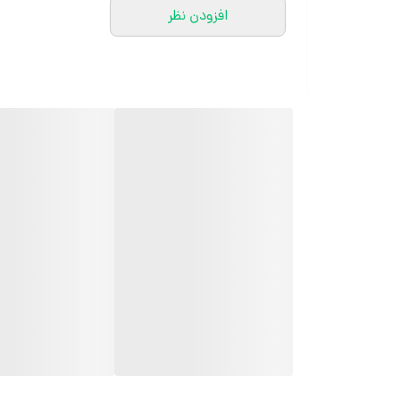
افزودن نظر
کارشناسان مارتاشاپ با کمال میل پاسخگوی
سوالات شما میباشند
:
میتوانید با شماره 09057041182 و
05138721093 تماس بگیرید.
آدرس سایت:
marthashop.ir
تلگرام:
@marthascarf
روبیکا:
http://rubika.ir/marthascarf
تماس: 09057041182
تمام محصولات مارتاشاپ شامل شال و
روسری، کفش زنانه، ست تیشرت و شلوار
زنانه و دخترانه، مانتو مجلسی و مانتو اسپرت،