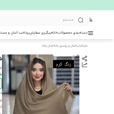
دسته‌بندی محصولات
خانه
پیگیری سفارش
پرداخت آسان و مستق
مارتاشاپ
/
شال و روسری زنانه
/
شال زنانه
ش
بر
ط
دس
بر
ان
ج