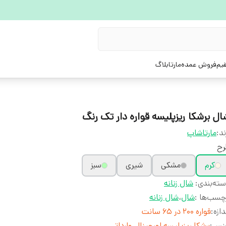
یم
فروش عمده
مارتابلاگ
ال برشکا ریزپلیسه قواره دار تک رنگ
ند:
مارتاشاپ
رح
کرم
مشکی
شیری
سبز
ته‌بندی
:
شال زنانه
چسب‌ها :
شال
،
شال زنانه
دازه
:
قواره 200 در 65 سانت
نس
:
برشکا ریزپلیسه اورجینال وارداتی