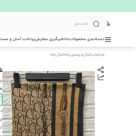
دسته‌بندی محصولات
خانه
پیگیری سفارش
پرداخت آسان و مستق
مارتاشاپ
/
شال و روسری زنانه
/
شال زنانه
ش
بر
ط
دس
بر
ان
ج