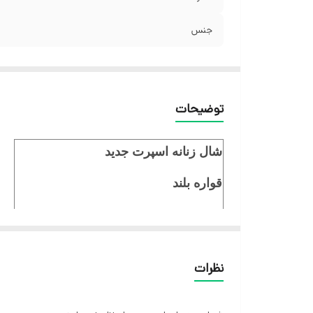
جنس
توضیحات
شال زنانه اسپرت جدید
قواره بلند
جنس نخ پنبه
ایستایی عالی روسری سر
نظرات