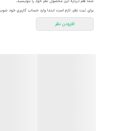
شما هم درباره این محصول نظر خود را بنویسید.
برای ثبت نظر، لازم است ابتدا وارد حساب کاربری خود شوید
افزودن نظر
کارشناسان مارتاشاپ با کمال میل پاسخگوی
سوالات شما میباشند
:
میتوانید با شماره 09057041182 و
05138721093 تماس بگیرید.
آدرس سایت: marthashop.ir
تلگرام: @marthascarf
روبیکا: http://rubika.ir/marthascarf
تماس: ۰۹۰۵۷۰۴۱۱۸۲
تمام محصولات مارتاشاپ شامل شال و