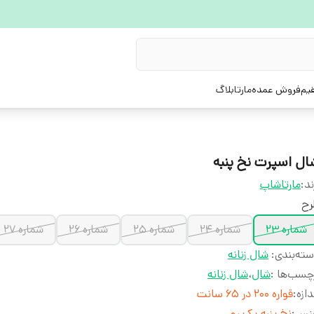
یم
فروش عمده
مارتابلاگ
ال اسپرت نخ پنبه
ند:
مارتاشاپ
رح
شماره 23
شماره 24
شماره 25
شماره 26
شماره 27
ته‌بندی
:
شال زنانه
چسب‌ها :
شال
،
شال زنانه
دازه
:
قواره 200 در 65 سانت
نس
:
نخ پنبه یک رو