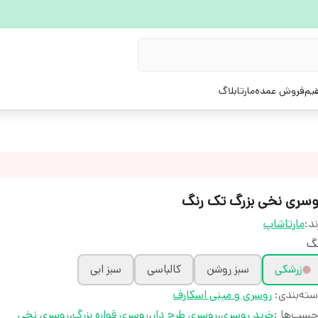
یم
فروش عمده
مارتابلاگ
وسری نخی بزرگ تک رنگ
ند:
مارتاشاپ
نگ
زرشکی
سبز روشن
کالباسی
سبز ابی
ته‌بندی
:
روسری و مینی اسکارف
چسب‌ها :
خرید روسری
،
روسری طرح دار
،
روسری قواره بزرگ
،
روسری نخی