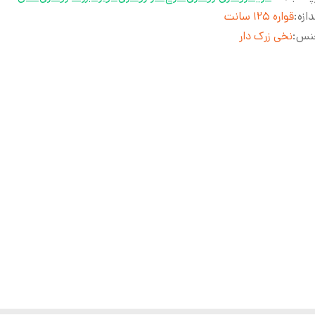
دازه
:
قواره ۱۲۵ سانت
نس
:
نخی زرک دار