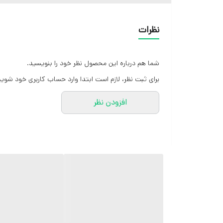
بدون چروکی
نظرات
ایستایی عالی
شما هم درباره این محصول نظر خود را بنویسید.
برای ثبت نظر، لازم است ابتدا وارد حساب کاربری خود شوید
افزودن نظر
کارشناسان مارتاشاپ با کمال میل پاسخگوی
سوالات شما میباشند
:
میتوانید با شماره ۰۹۰۵۷۰۴۱۱۸۲ تماس
بگیرید.
آدرس سایت: marthashop.ir