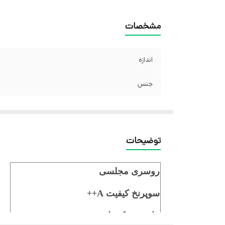
مشخصات
اندازه
جنس
توضیحات
روسری مجلسی
سوپرنخ کیفیت A++
حاشیه زرک دار