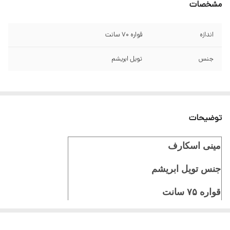
مشخصات
اندازه
قواره 70 سانت
جنس
تویل ابریشم
توضیحات
مینی اسکارف
جنس تویل ابریشم
قواره ۷۵ سانت
برند hps