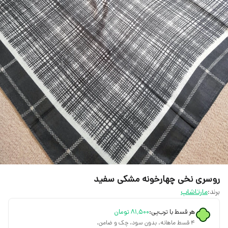
روسری نخی چهارخونه مشکی سفید
برند:
مارتاشاپ
هر قسط با ترب‌پی:
۸۱٬۵۰۰
تومان
۴ قسط ماهانه. بدون سود، چک و ضامن.