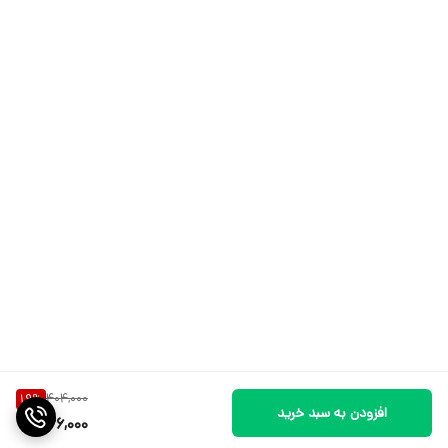
404,000
19
%
افزودن به سبد خرید
326,000