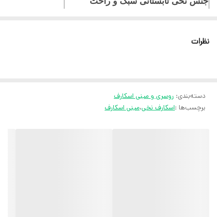
جنس نخی تابستانی سبک و راحت
ایستایی عالی
نظرات
ثبت سفارش در ایتا
ثبت سفارش در روبیکا
ارسال سریع به سراسر ایران
دسته‌بندی
:
روسری و مینی اسکارف
ضمانت مرجوعی کالا تا 7 روز
برچسب‌ها :
اسکارف نخی
،
مینی اسکارف
کارشناسان مارتاشاپ با کمال میل پاسخگوی
سوالات شما میباشند
:
آدرس سایت: marthashop.ir
تلگرام: @marthascarf
روبیکا: http://rubika.ir/marthascarf