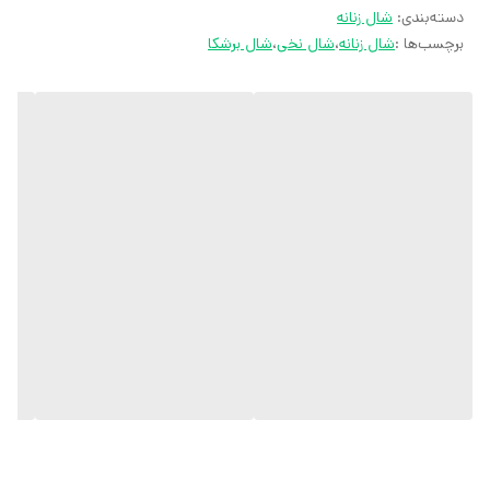
دسته‌بندی
:
شال زنانه
ارسال سریع به سراسر ایران
برچسب‌ها :
شال زنانه
،
شال نخی
،
شال برشکا
ضمانت مرجوعی کالا تا 7 روز
کارشناسان مارتاشاپ با کمال میل پاسخگوی
سوالات شما میباشند
:
آدرس سایت: marthashop.ir
تلگرام: @marthascarf
روبیکا: http://rubika.ir/marthascarf
تماس: ۰۹۰۵۷۰۴۱۱۸۲
تمام محصولات مارتاشاپ شامل شال و
روسری، کفش زنانه، ست تیشرت و شلوار
زنانه و دخترانه، مانتو مجلسی و مانتو اسپرت،