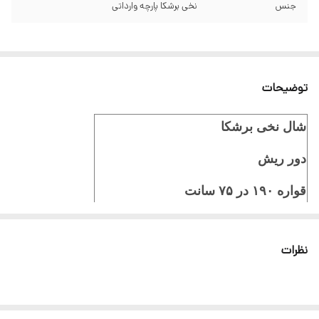
جنس
نخی برشکا پارچه وارداتی
توضیحات
شال نخی برشکا
دور ریش
قواره ۱۹۰ در ۷۵ سانت
جنس تابستانی سبک و راحت
نظرات
ایستایی عالی
ثبت سفارش در ایتا
ثبت سفارش در روبیکا