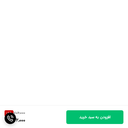
706,000
18
%
افزودن به سبد خرید
572,000