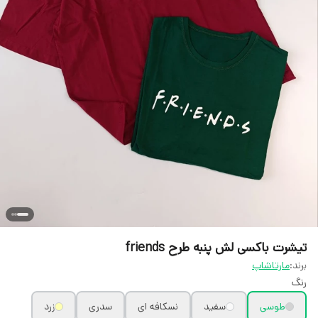
تیشرت باکسی لش پنبه طرح friends
برند:
مارتاشاپ
رنگ
طوسی
سفید
نسکافه ای
سدری
زرد