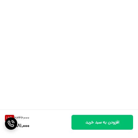
2,246,000
16
%
افزودن به سبد خرید
1,881,000