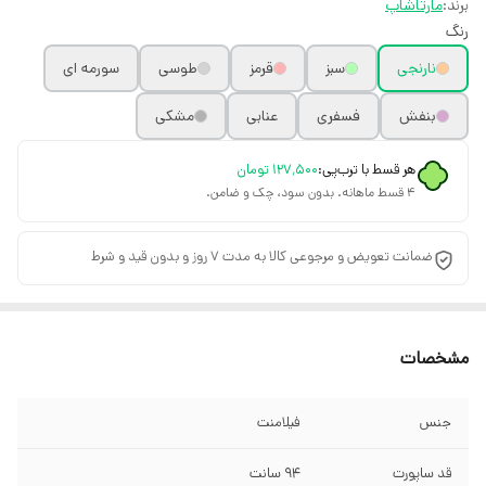
برند:
مارتاشاپ
رنگ
نارنجی
سبز
قرمز
طوسی
سورمه ای
بنفش
فسفری
عنابی
مشکی
هر قسط با ترب‌پی:
۱۲۷٬۵۰۰
تومان
۴ قسط ماهانه. بدون سود، چک و ضامن.
ضمانت تعویض و مرجوعی کالا به مدت 7 روز و بدون قید و شرط
مشخصات
جنس
فیلامنت
قد ساپورت
۹۴ سانت