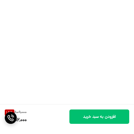
809,000
15
%
افزودن به سبد خرید
682,000