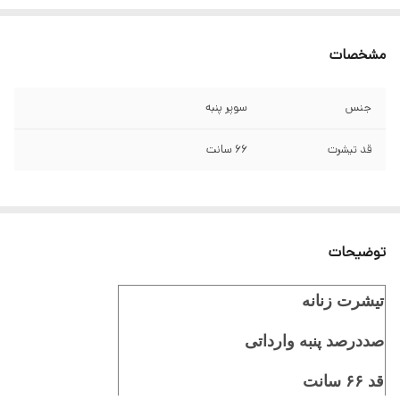
مشخصات
جنس
سوپر پنبه
قد تیشرت
۶۶ سانت
توضیحات
تیشرت زنانه
صددرصد پنبه وارداتی
قد ۶۶ سانت