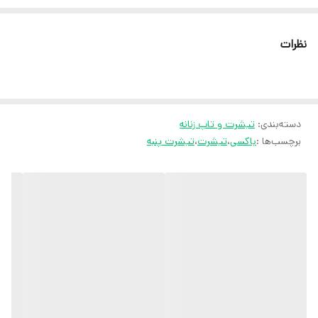
دور سینه ۱۱۵ سانت
نظرات
ثبت سفارش در ایتا
ثبت سفارش در روبیکا
دسته‌بندی
:
تیشرت و تاپ زنانه
ارسال سریع به سراسر ایران
برچسب‌ها :
باکسی
،
تیشرت
،
تیشرت پنبه
ضمانت مرجوعی کالا تا 7 روز
کارشناسان مارتاشاپ با کمال میل پاسخگوی
سوالات شما میباشند
:
میتوانید با شماره 09057041182 و
05138721093 تماس بگیرید
.
آدرس سایت: marthashop.ir