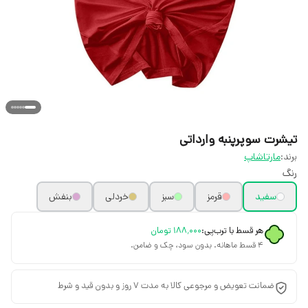
تیشرت سوپرپنبه وارداتی
برند:
مارتاشاپ
رنگ
سفید
قرمز
سبز
خردلی
بنفش
هر قسط با ترب‌پی:
۱۸۸٬۰۰۰
تومان
۴ قسط ماهانه. بدون سود، چک و ضامن.
ضمانت تعویض و مرجوعی کالا به مدت 7 روز و بدون قید و شرط