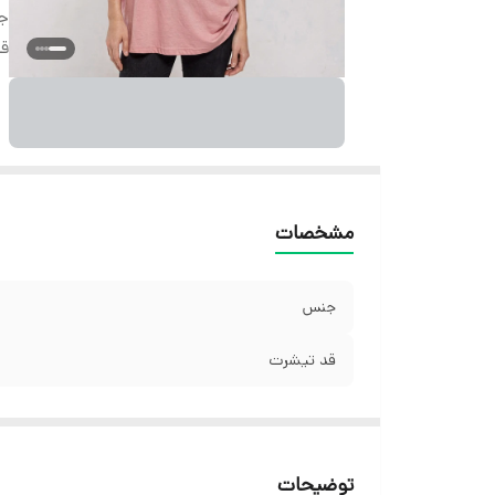
ج
قد
مشخصات
جنس
قد تیشرت
توضیحات