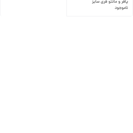
پافر و مانتو فری سایز
ناموجود