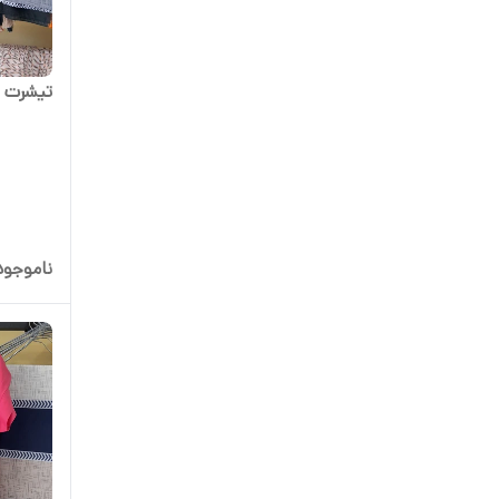
تیشرت ز
ناموجود