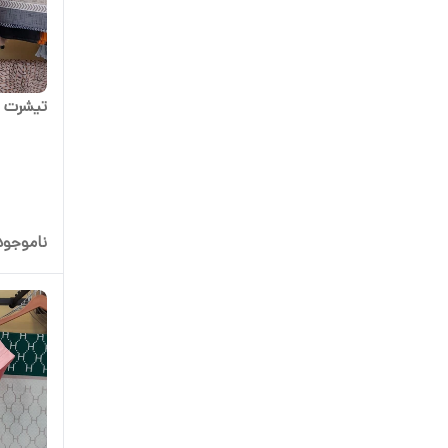
تیشرت ز
ناموجود