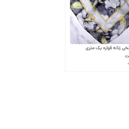
خی زنانه قواره یک متری
ت