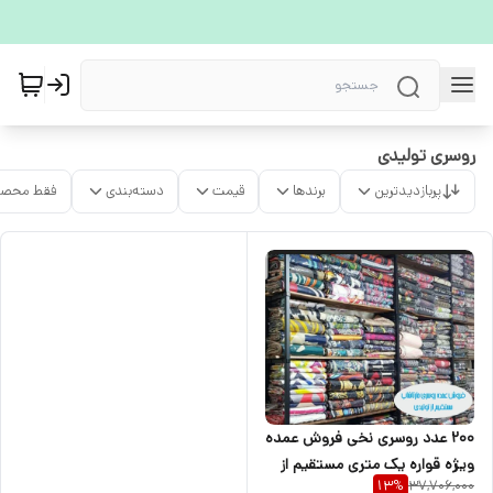
روسری تولیدی
پربازدیدترین
برندها
قیمت
دسته‌بندی
فقط محصو
۲۰۰ عدد روسری نخی فروش عمده
ویژه قواره یک متری مستقیم از
37,706,000
13
%
تولیدی دوردوخت تضمینی