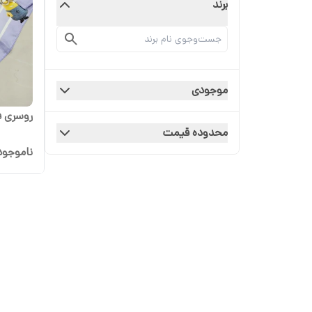
برند
موجودی
روسری ف
محدوده قیمت
ناموجود