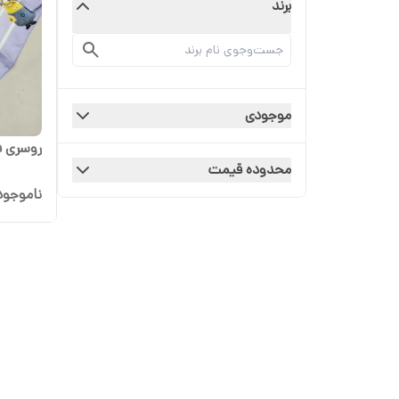
برند
موجودی
روسری ف
محدوده قیمت
ناموجود