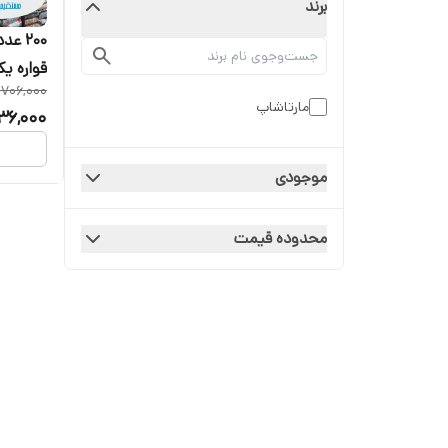
برند
۲۰۰ 
قواره ی
,706,000
دوردوخ
مارتاشاپ
36,000
موجودی
محدوده قیمت