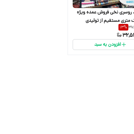
عدد روسری نخی فروش عمده ویژه
ک متری مستقیم از تولیدی
13
%
37
ت تضمینی
32,5
افزودن به سبد