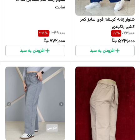
سانت
شلوار زنانه کریشه فری سایز کمر
کشی رنگبندی
1,349,000
723,000
35
%
27
%
872,000
523,000
افزودن به سبد
افزودن به سبد