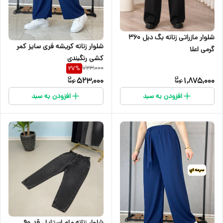
شلوار مازراتی زنانه بگ دبل ۳۶۰
شلوار زنانه کریشه فری سایز کمر
گرمی اعلا
کشی رنگبندی
723,000
27
%
523,000
1,875,000
افزودن به سبد
افزودن به سبد
شلوار زنانه مام استایل قد 90