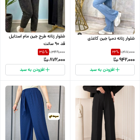
شلوار زنانه طرح جین مام استایل
شلوار زنانه دمپا جین کاغذی
قد 90 سانت
1,349,000
1,217,000
35
%
22
%
872,000
942,000
افزودن به سبد
افزودن به سبد