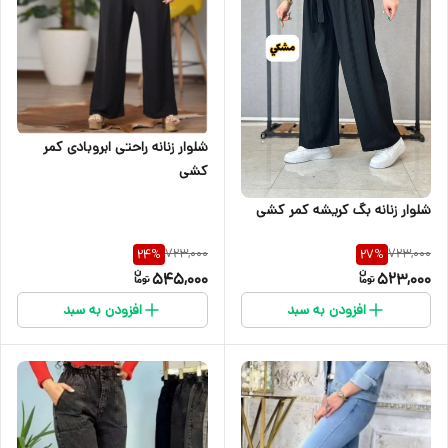
شلوار زنانه راحتی ابروبادی کمر
کشی
شلوار زنانه بگ کریشه کمر کشی
723,000
723,000
24
%
27
%
545,000
523,000
افزودن به سبد
افزودن به سبد