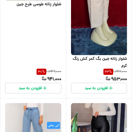
شلوار زنانه طوسی طرح جین
شلوار زنانه جین بگ کمر کش رنگ
کرم
1,349,000
1,242,000
30
%
23
%
941,000
953,000
افزودن به سبد
افزودن به سبد