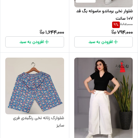
شلوار نخی برماندو ماسوله بگ قد
۱۰۷ سانت
882,000
9
%
1,644,000
794,000
افزودن به سبد
افزودن به سبد
شلوارک زنانه نخی رنگبندی فری
سایز