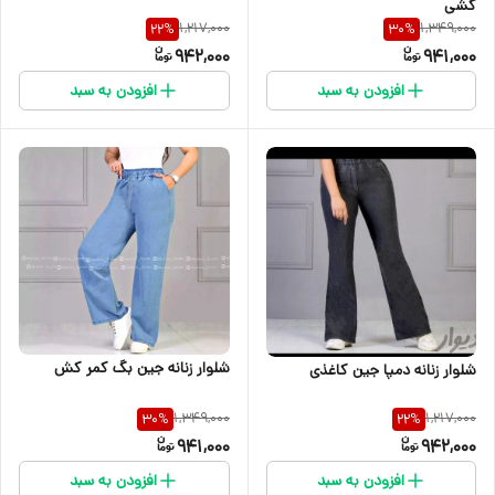
کشی
1,217,000
1,349,000
22
%
30
%
942,000
941,000
افزودن به سبد
افزودن به سبد
شلوار زنانه جین بگ کمر کش
شلوار زنانه دمپا جین کاغذی
1,349,000
1,217,000
30
%
22
%
941,000
942,000
افزودن به سبد
افزودن به سبد