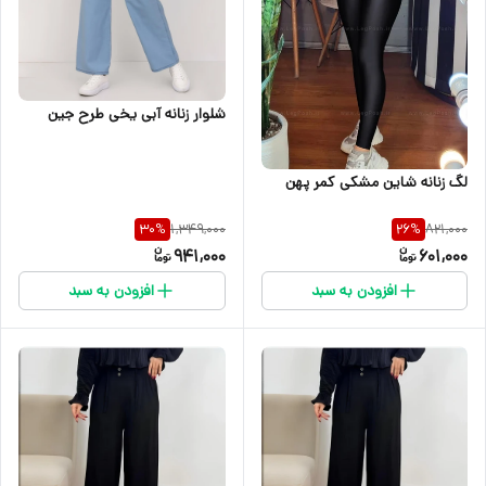
شلوار زنانه آبی یخی طرح جین
لگ زنانه شاین مشکی کمر پهن
1,349,000
821,000
30
%
26
%
941,000
601,000
افزودن به سبد
افزودن به سبد