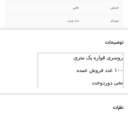
جنس
نخی
تعداد
۱۰۰ عدد
توضیحات
روسری قواره یک متری
۱۰۰ عدد فروش عمده
نخی دوردوخت
ایستایی عالی
نظرات
برای سفارش و مشاهده طرح ها با
فروشنده در تماس باشید. 090570411