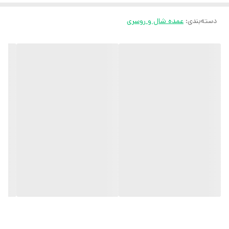
دسته‌بندی
:
عمده شال و روسری
ثبت سفارش در ایتا
ثبت سفارش در روبیکا
ارسال سریع به سراسر ایران
ضمانت مرجوعی کالا تا 7 روز
کارشناسان مارتاشاپ با کمال میل پاسخگوی
سوالات شما میباشند
:
میتوانید با شماره 09057041182 و
05138721093 تماس بگیرید.
پیام در
ایتا
پیام در
روبیکا
آیدی تلگرام JA_SCARF