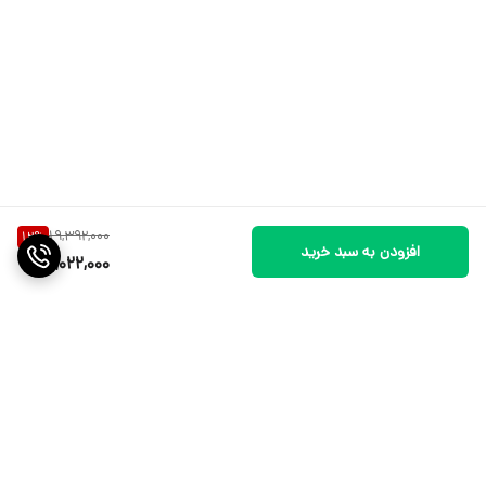
19,392,000
12
%
افزودن به سبد خرید
17,022,000
برگشت به بالا