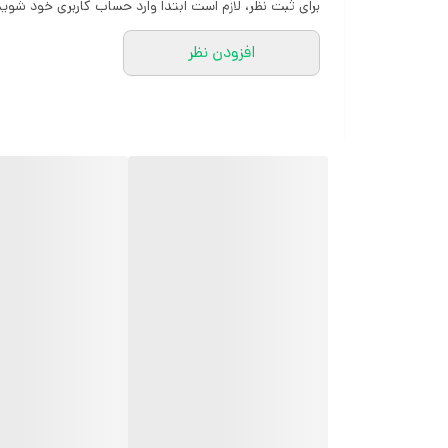
برای ثبت نظر، لازم است ابتدا وارد حساب کاربری خود شوید
افزودن نظر
کارشناسان مارتاشاپ با کمال میل پاسخگوی
سوالات شما میباشند
:
میتوانید با شماره 09057041182 و
05138721093 تماس بگیرید.
پیام در
ایتا
پیام در
روبیکا
آیدی تلگرام JA_SCARF
اینستاگرام
martha_shop_fashion
ایمیل
marthshopp@gmail.com
تمام محصولات مارتاشاپ شامل شال و
روسری، کفش زنانه، ست تیشرت و شلوار