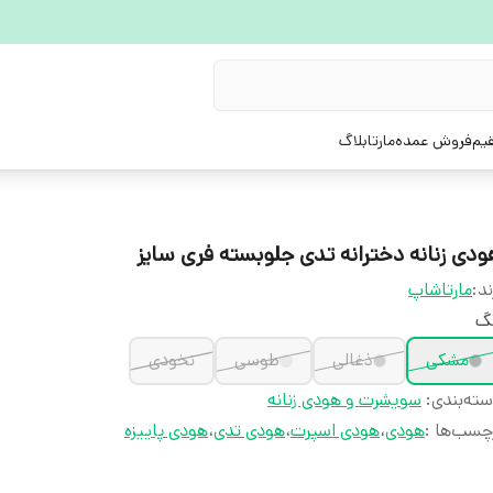
یم
فروش عمده
مارتابلاگ
ودی زنانه دخترانه تدی جلوبسته فری سایز
ند:
مارتاشاپ
نگ
مشکی
ذغالی
طوسی
نخودی
ته‌بندی
:
سویشرت و هودی زنانه
چسب‌ها :
هودی
،
هودی اسپرت
،
هودی تدی
،
هودی پاییزه