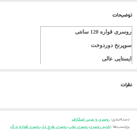
توضیحات
روسری قواره 120 سانتی
سوپرنخ دوردوخت
ایستایی عالی
ثبت سفارش در ایتا
نظرات
ثبت سفارش در روبیکا
ارسال سریع به سراسر ایران
ضمانت مرجوعی کالا تا 7 روز
دسته‌بندی
:
روسری و مینی اسکارف
کارشناسان مارتاشاپ با کمال میل پاسخگوی
برچسب‌ها :
خرید روسری
،
روسری نخی
،
روسری طرح دار
،
روسری قواره بزرگ
سوالات شما میباشند
: