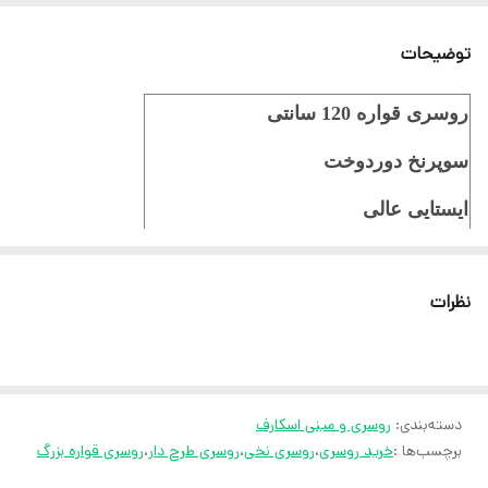
توضیحات
روسری قواره 120 سانتی
سوپرنخ دوردوخت
ایستایی عالی
ثبت سفارش در ایتا
نظرات
ثبت سفارش در روبیکا
ارسال سریع به سراسر ایران
ضمانت مرجوعی کالا تا 7 روز
دسته‌بندی
:
روسری و مینی اسکارف
کارشناسان مارتاشاپ با کمال میل پاسخگوی
برچسب‌ها :
خرید روسری
،
روسری نخی
،
روسری طرح دار
،
روسری قواره بزرگ
سوالات شما میباشند
: