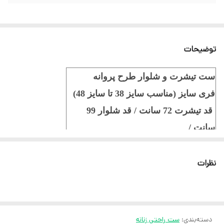
توضیحات
ست تیشرت و شلوار طرح پروانه
فری سایز (مناسب سایز 38 تا سایز 48)
قد تیشرت 72 سانت / قد شلوار 99
سانت /
جنس ویسکوز الیاف طبیعی
نظرات
ثبت سفارش در ایتا
ثبت سفارش در روبیکا
ارسال سریع به سراسر ایران
دسته‌بندی
:
ست راحتی زنانه
ضمانت مرجوعی کالا تا 7 روز