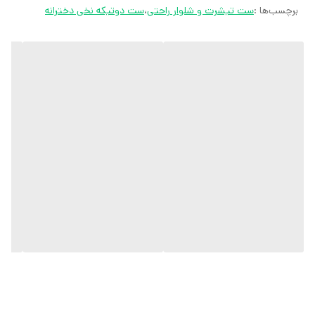
برچسب‌ها :
ست تیشرت و شلوار راحتی
،
ست دوتیکه نخی دخترانه
کارشناسان مارتاشاپ با کمال میل پاسخگوی
سوالات شما میباشند
:
میتوانید با شماره 09057041182 و
05138721093 تماس بگیرید.
پیام در
ایتا
پیام در
روبیکا
آیدی تلگرام JA_SCARF
اینستاگرام
martha_shop_fashion
ایمیل
marthshopp@gmail.com
تمام محصولات مارتاشاپ شامل شال و
روسری، کفش زنانه، ست تیشرت و شلوار
زنانه و دخترانه، مانتو مجلسی و مانتو اسپرت،