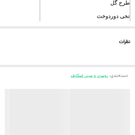
طرح گل
نخی دوردوخت
ایستایی عالی روی سر
نظرات
ثبت سفارش در ایتا
ثبت سفارش در روبیکا
ارسال سریع به سراسر ایران
دسته‌بندی
:
روسری و مینی اسکارف
ضمانت مرجوعی کالا تا 7 روز
کارشناسان مارتاشاپ با کمال میل پاسخگوی
سوالات شما میباشند
:
میتوانید با شماره 09057041182 و
05138721093 تماس بگیرید.