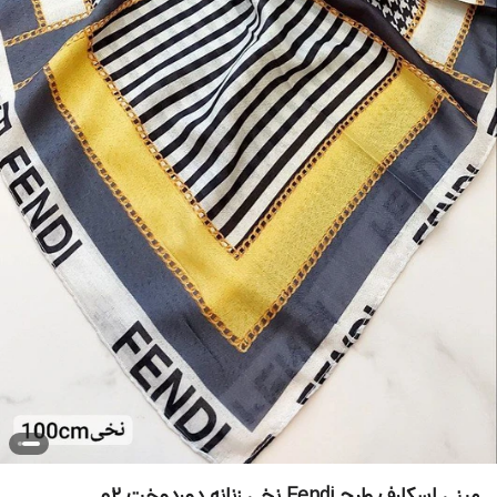
مینی اسکارف طرح Fendi نخی زنانه دوردوخت 02