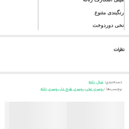
رنگبندی متنوع
نخی دوردوخت
ایستایی عالی روی سر
نظرات
ثبت سفارش در ایتا
ثبت سفارش در روبیکا
ارسال سریع به سراسر ایران
دسته‌بندی
:
شال زنانه
ضمانت مرجوعی کالا تا 7 روز
برچسب‌ها :
روسری نخی
،
روسری طرح دار
،
روسری زنانه
کارشناسان مارتاشاپ با کمال میل پاسخگوی
سوالات شما میباشند
:
میتوانید با شماره 09057041182 و
05138721093 تماس بگیرید.