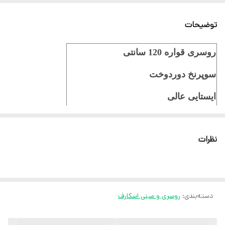
توضیحات
روسری قواره 120 سانتی
سوپرنخ دوردوخت
ایستایی عالی
ثبت سفارش در ایتا
نظرات
ثبت سفارش در روبیکا
ارسال سریع به سراسر ایران
ضمانت مرجوعی کالا تا 7 روز
دسته‌بندی
:
روسری و مینی اسکارف
کارشناسان مارتاشاپ با کمال میل پاسخگوی
سوالات شما میباشند
: