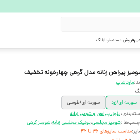
یم
فروش عمده
مارتابلاگ
ومیز پیراهن زنانه مدل گرهی چهارخونه تخفیف
ند:
مارتاشاپ
نگ
سورمه ای/زرد
سورمه ای/طوسی
ته‌بندی
:
بلوز، پیراهن و شومیز زنانه
چسب‌ها :
شومیز مجلسی
،
تونیک مجلسی زنانه
،
شومیز گرهی
یز
:
مناسب سایزهای 36 تا 42
نس
:
نخی تترون