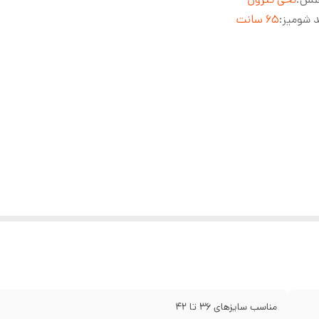
 شومیز
:
65 سانت
مناسب سایزهای 36 تا 42