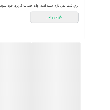
برای ثبت نظر، لازم است ابتدا وارد حساب کاربری خود شوید
افزودن نظر
کارشناسان مارتاشاپ با کمال میل پاسخگوی
سوالات شما میباشند
:
میتوانید با شماره 09057041182 و
05138721093 تماس بگیرید.
پیام در
ایتا
پیام در
روبیکا
آیدی تلگرام JA_SCARF
اینستاگرام
martha_shop_fashion
ایمیل
marthshopp@gmail.com