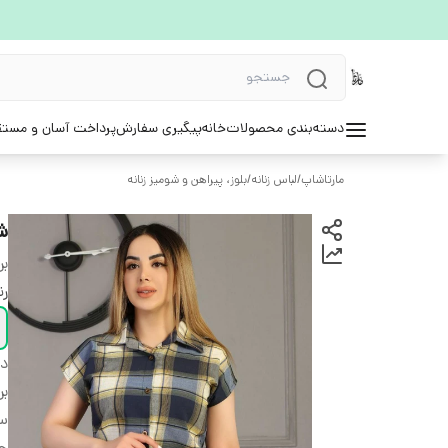
دسته‌بندی محصولات
خانه
پیگیری سفارش
پرداخت آسان و مستق
مارتاشاپ
/
لباس زنانه
/
بلوز، پیراهن و شومیز زنانه
ش
بر
ر
دس
بر
سا
ج