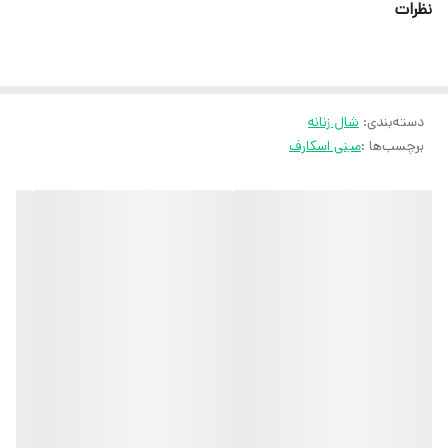
نظرات
ثبت سفارش در ایتا
ثبت سفارش در روبیکا
ارسال سریع به سراسر ایران
دسته‌بندی
:
شال زنانه
ضمانت مرجوعی کالا تا 7 روز
برچسب‌ها :
مینی اسکارف
کارشناسان مارتاشاپ با کمال میل پاسخگوی
سوالات شما میباشند
:
میتوانید با شماره 09057041182 و
05138721093 تماس بگیرید.
پیام در
ایتا
پیام در
روبیکا
آیدی تلگرام JA_SCARF
اینستاگرام
martha_shop_fashion