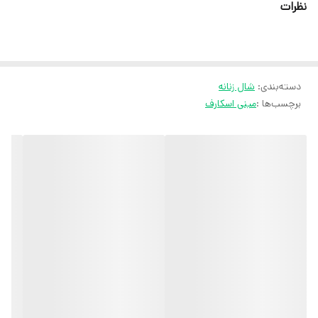
نظرات
ثبت سفارش در ایتا
ثبت سفارش در روبیکا
ارسال سریع به سراسر ایران
دسته‌بندی
:
شال زنانه
ضمانت مرجوعی کالا تا 7 روز
برچسب‌ها :
مینی اسکارف
کارشناسان مارتاشاپ با کمال میل پاسخگوی
سوالات شما میباشند
:
میتوانید با شماره 09057041182 و
05138721093 تماس بگیرید.
پیام در
ایتا
پیام در
روبیکا
آیدی تلگرام JA_SCARF
اینستاگرام
martha_shop_fashion