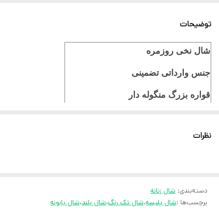
توضیحات
شال نخی روزمره
جنس وارداتی تضمینی
قواره بزرگ منگوله دار
چهارفصل
نظرات
ایستایی عالی
ثبت سفارش در ایتا
ثبت سفارش در روبیکا
دسته‌بندی
:
شال زنانه
ارسال سریع به سراسر ایران
برچسب‌ها :
شال پلیسه
،
شال تک رنگ
،
شال بلند
،
شال بابونه
ضمانت مرجوعی کالا تا 7 روز