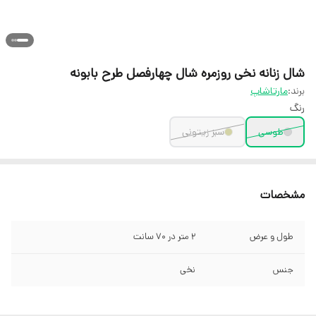
شال زنانه نخی روزمره شال چهارفصل طرح بابونه
برند:
مارتاشاپ
رنگ
طوسی
سبز زیتونی
مشخصات
طول و عرض
2 متر در 70 سانت
جنس
نخی