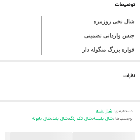
توضیحات
شال نخی روزمره
جنس وارداتی تضمینی
قواره بزرگ منگوله دار
چهارفصل
نظرات
ایستایی عالی
ثبت سفارش در ایتا
ثبت سفارش در روبیکا
دسته‌بندی
:
شال زنانه
ارسال سریع به سراسر ایران
برچسب‌ها :
شال پلیسه
،
شال تک رنگ
،
شال بلند
،
شال بابونه
ضمانت مرجوعی کالا تا 7 روز