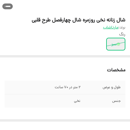
شال زنانه نخی روزمره شال چهارفصل طرح قلبی
برند:
مارتاشاپ
رنگ
سبز
مشخصات
طول و عرض
2 متر در 70 سانت
جنس
نخی