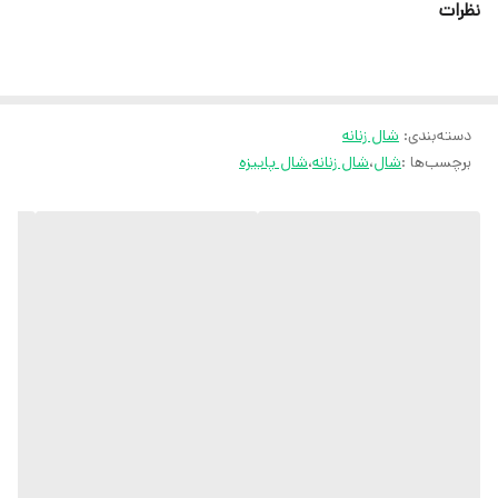
نظرات
ثبت سفارش در روبیکا
ارسال سریع به سراسر ایران
ضمانت مرجوعی کالا تا 7 روز
دسته‌بندی
:
شال زنانه
برچسب‌ها :
شال
،
شال زنانه
،
شال پاییزه
کارشناسان مارتاشاپ با کمال میل پاسخگوی
سوالات شما میباشند
:
میتوانید با شماره 09057041182 و
05138721093 تماس بگیرید.
پیام در
ایتا
پیام در
روبیکا
آیدی تلگرام JA_SCARF
اینستاگرام
martha_shop_fashion
ایمیل
marthshopp@gmail.com