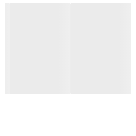
کارشناسان مارتاشاپ با کمال میل پاسخگوی
سوالات شما میباشند
:
میتوانید با شماره 09057041182 و
05138721093 تماس بگیرید.
پیام در
ایتا
پیام در
روبیکا
آیدی تلگرام JA_SCARF
اینستاگرام
martha_shop_fashion
ایمیل
marthshopp@gmail.com
تمام محصولات مارتاشاپ شامل شال و
روسری، کفش زنانه، ست تیشرت و شلوار
زنانه و دخترانه، مانتو مجلسی و مانتو اسپرت،
تیشرت زنانه، تیشرت دخترانه، تونیک و