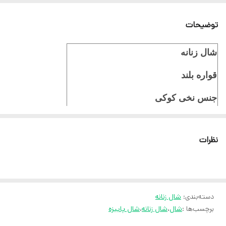
توضیحات
شال زنانه
قواره بلند
جنس نخی کوکی
ایستایی عالی
نظرات
ثبت سفارش در ایتا
ثبت سفارش در روبیکا
ارسال سریع به سراسر ایران
دسته‌بندی
:
شال زنانه
ضمانت مرجوعی کالا تا 7 روز
برچسب‌ها :
شال
،
شال زنانه
،
شال پاییزه