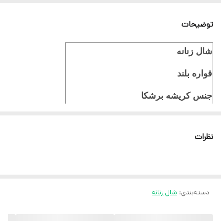
توضیحات
شال زنانه
قواره بلند
جنس کریشه برشکا
ایستایی عالی
نظرات
ثبت سفارش در ایتا
ثبت سفارش در روبیکا
ارسال سریع به سراسر ایران
دسته‌بندی
:
شال زنانه
ضمانت مرجوعی کالا تا 7 روز