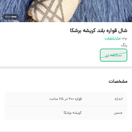
شال قواره بلند کریشه برشکا
برند:
مارتاشاپ
رنگ
نسکافه ای
مشخصات
اندازه
قواره 200 در 65 سانت
جنس
کریشه برشکا