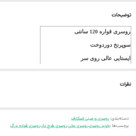
توضیحات
روسری قواره 120 سانتی
سوپرنخ دوردوخت
ایستایی عالی روی سر
مناسب بهار و تابستان
نظرات
ثبت سفارش در ایتا
ثبت سفارش در روبیکا
ارسال سریع به سراسر ایران
دسته‌بندی
:
روسری و مینی اسکارف
ضمانت مرجوعی کالا تا 7 روز
برچسب‌ها :
خرید روسری
،
روسری نخی
،
روسری طرح دار
،
روسری قواره بزرگ