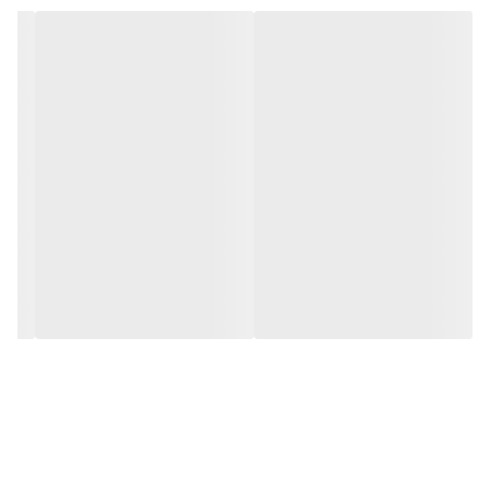
کارشناسان مارتاشاپ با کمال میل پاسخگوی
سوالات شما میباشند
:
میتوانید با شماره 09057041182 و
05138721093 تماس بگیرید.
پیام در
ایتا
پیام در
روبیکا
آیدی تلگرام JA_SCARF
اینستاگرام
martha_shop_fashion
ایمیل
marthshopp@gmail.com
تمام محصولات مارتاشاپ شامل شال و
روسری، کفش زنانه، ست تیشرت و شلوار
زنانه و دخترانه، مانتو مجلسی و مانتو اسپرت،
تیشرت زنانه، تیشرت دخترانه، تونیک و
سارافون، کاپشن و هودی زنانه، روسری