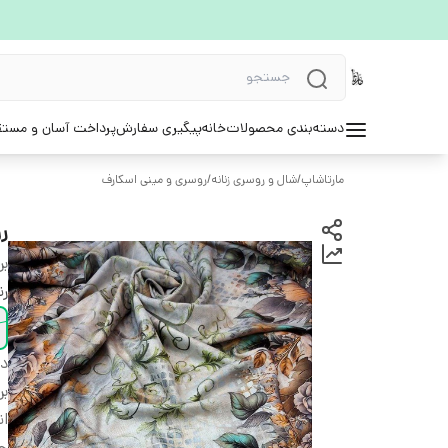
دسته‌بندی محصولات
خانه
پیگیری سفارش
پرداخت آسان و مستق
مارتاشاپ
/
شال و روسری زنانه
/
روسری و مینی اسکارف
ر
بر
ر
دس
بر
ان
ج