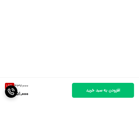
437,000
19
%
افزودن به سبد خرید
351,000