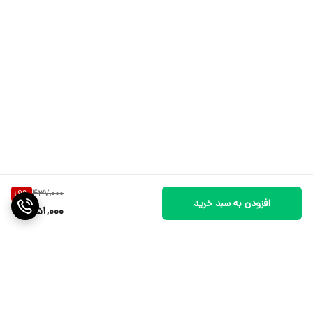
437,000
19
%
افزودن به سبد خرید
351,000