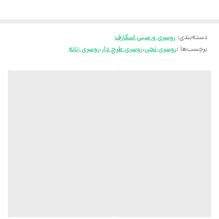
ثبت سفارش در روبیکا
ارسال سریع به سراسر ایران
دسته‌بندی
:
روسری و مینی اسکارف
ضمانت مرجوعی کالا تا 7 روز
برچسب‌ها :
روسری نخی
،
روسری طرح دار
،
روسری زنانه
کارشناسان مارتاشاپ با کمال میل پاسخگوی
سوالات شما میباشند
:
میتوانید با شماره 09057041182 و
05138721093 تماس بگیرید.
پیام در
ایتا
پیام در
روبیکا
آیدی تلگرام JA_SCARF
اینستاگرام
martha_shop_fashion
ایمیل
marthshopp@gmail.com