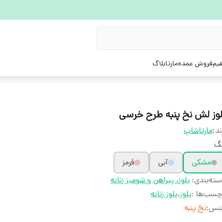
یم
فروش عمده
مارتابلاگ
لوز لش نخ پنبه طرح خرسی
ند:
مارتاشاپ
نگ
مشکی
آبی
قرمز
ته‌بندی
:
بلوز، پیراهن و شومیز زنانه
چسب‌ها :
بلوز
،
بلوز زنانه
نس
:
نخ پنبه