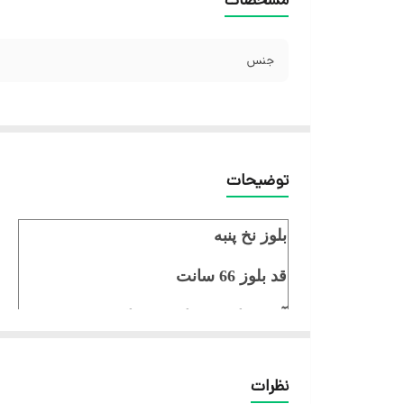
جنس
توضیحات
بلوز نخ پنبه
قد بلوز 66 سانت
آستین از سرشانه 50 سانت
دور سینه 120 سانت
نظرات
جنس نخ پنبه