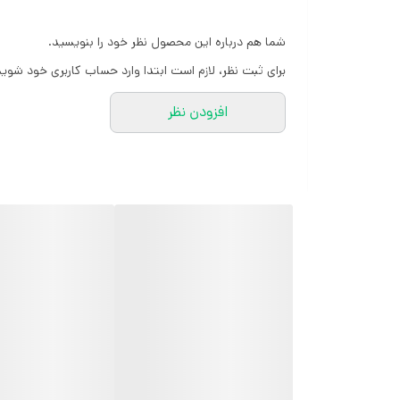
مناسب سایز 38/40/42/44/46/48
شما هم درباره این محصول نظر خود را بنویسید.
برای ثبت نظر، لازم است ابتدا وارد حساب کاربری خود شوید
افزودن نظر
کارشناسان مارتاشاپ با کمال میل پاسخگوی
سوالات شما میباشند
:
میتوانید با شماره 09057041182 و
05138721093 تماس بگیرید.
پیام در
ایتا