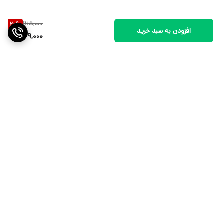
915,000
20
%
افزودن به سبد خرید
729,000
برگشت به بالا
نماد اعتماد الکترونیکی
پیگیری ارسال سفارشات شما