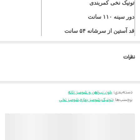
تونیک نخی کمربندی
دور سینه ۱۱۰ سانت
قد آستین از سرشانه ۵۴ سانت
مناسب سایز ۴۰/۴۲/۴۴/۴۶
نظرات
ثبت سفارش در ایتا
ثبت سفارش در روبیکا
دسته‌بندی
:
بلوز، پیراهن و شومیز زنانه
ارسال سریع به سراسر ایران
برچسب‌ها :
تونیک
،
شومیز بهاره
،
شومیز نخی
ضمانت مرجوعی کالا تا 7 روز
کارشناسان مارتاشاپ با کمال میل پاسخگوی
سوالات شما میباشند
: