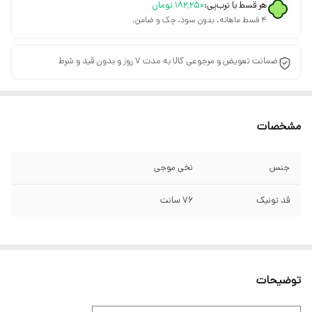
هر قسط با ترب‌پی:
۱۸۲٬۲۵۰
تومان
۴ قسط ماهانه. بدون سود، چک و ضامن.
ضمانت تعویض و مرجوعی کالا به مدت 7 روز و بدون قید و شرط
مشخصات
جنس
نخی موجی
قد تونیک
76 سانت
توضیحات