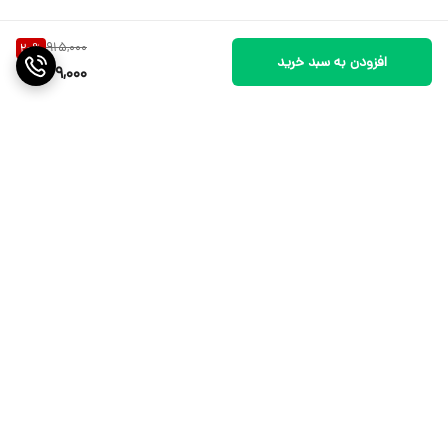
915,000
20
%
افزودن به سبد خرید
729,000
برگشت به بالا
نماد اعتماد الکترونیکی
پیگیری ارسال سفارشات شما