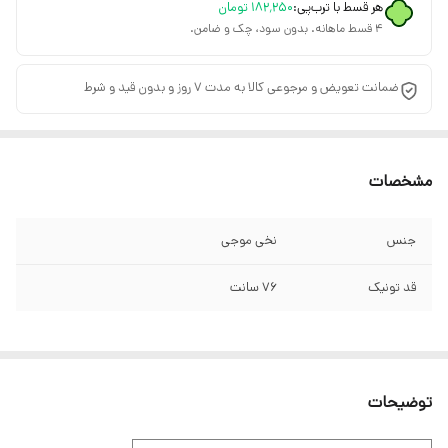
هر قسط با ترب‌پی:
۱۸۲٬۲۵۰
تومان
۴ قسط ماهانه. بدون سود، چک و ضامن.
ضمانت تعویض و مرجوعی کالا به مدت 7 روز و بدون قید و شرط
مشخصات
جنس
نخی موجی
قد تونیک
76 سانت
توضیحات