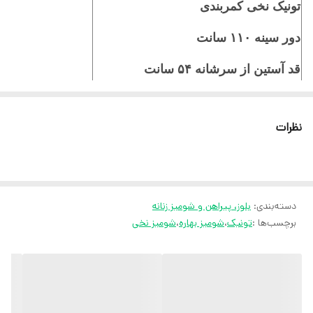
تونیک نخی کمربندی
دور سینه ۱۱۰ سانت
قد آستین از سرشانه ۵۴ سانت
مناسب سایز ۴۰/۴۲/۴۴/۴۶
نظرات
ثبت سفارش در ایتا
ثبت سفارش در روبیکا
دسته‌بندی
:
بلوز، پیراهن و شومیز زنانه
ارسال سریع به سراسر ایران
برچسب‌ها :
تونیک
،
شومیز بهاره
،
شومیز نخی
ضمانت مرجوعی کالا تا 7 روز
کارشناسان مارتاشاپ با کمال میل پاسخگوی
سوالات شما میباشند
: