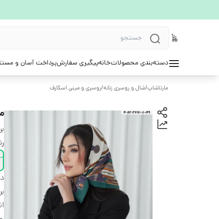
دسته‌بندی محصولات
خانه
پیگیری سفارش
پرداخت آسان و مستق
مارتاشاپ
/
شال و روسری زنانه
/
روسری و مینی اسکارف
م
بر
ر
دس
بر
ان
ج