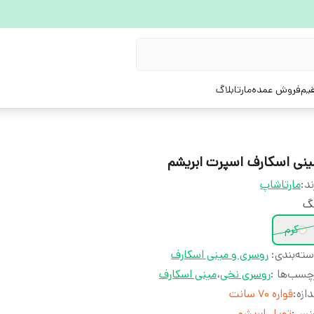
یم
فروش عمده
مارتابلاگ
ینی اسکارف اسپرت ابریشم
ند:
مارتاشاپ
نگ
کرم
ته‌بندی
:
روسری و مینی اسکارف
چسب‌ها :
روسری نخی
،
مینی اسکارف
دازه
:
قواره 70 سانت
نس
:
تویل ابریشم